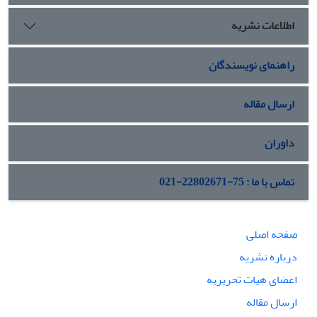
مطرح می‌شود این است که پان‌ترکیسم نقش تسهیل‌کننده در
اطلاعات نشریه
اتحاد راهبردی باکو و آنکارا داشته است و اتحاد این دو در ابعاد
ژئوپلیتیکی، ژئواکونومیکی و ژئوکالچر امنیت ملی جمهوری اسلامی
ایران را تهدید می‌کند. در این پژوهش، روش گردآوری اطلاعات
راهنمای نویسندگان
نیز به‌صورت استفاده از منابع مکتوب اعم از کتب، مقالات، اسناد و
داده‌های اینترنتی است.
ارسال مقاله
داوران
تماس با ما : 75-22802671-021
صفحه اصلی
درباره نشریه
اعضای هیات تحریریه
ارسال مقاله