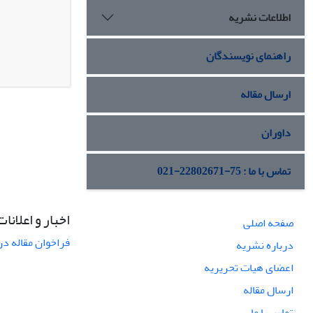
اطلاعات نشریه
راهنمای نویسندگان
ارسال مقاله
داوران
تماس با ما : 75-22802671-021
اخبار و اعلانات
صفحه اصلی
فراخوان مقاله در
درباره نشریه
اعضای هیات تحریریه
ارسال مقاله
تماس با ما