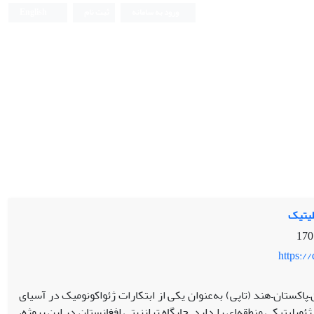
ورود به سامانه
ثبت نام
English
لیتیک
https:/
–پاکستان–هند (تاپی) به‌عنوان یکی از ابتکارات ژئواکونومیک در آسیای
ئوپلیتیکی منطقه‌ای را دارد. جایگاه ترانزیتی افغانستان در این پروژه،