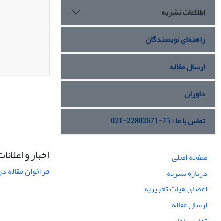
اطلاعات نشریه
راهنمای نویسندگان
ارسال مقاله
داوران
تماس با ما : 75-22802671-021
اخبار و اعلانات
صفحه اصلی
فراخوان مقاله در
درباره نشریه
اعضای هیات تحریریه
ارسال مقاله
تماس با ما