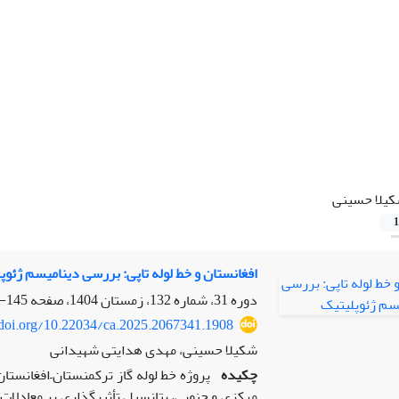
یلا حسینی
1
افغانستان و خط لوله تاپی: بررسی دینامیسم ژئوپ
دوره 31، شماره 132، زمستان 1404، صفحه
145-170
/doi.org/10.22034/ca.2025.2067341.1908
شکیلا حسینی، مهدی هدایتی شهیدانی
چکیده
پروژه خط لوله گاز ترکمنستان–افغانستان
مرکزی و جنوبی، پتانسیل تأثیرگذاری بر معادلات ژ