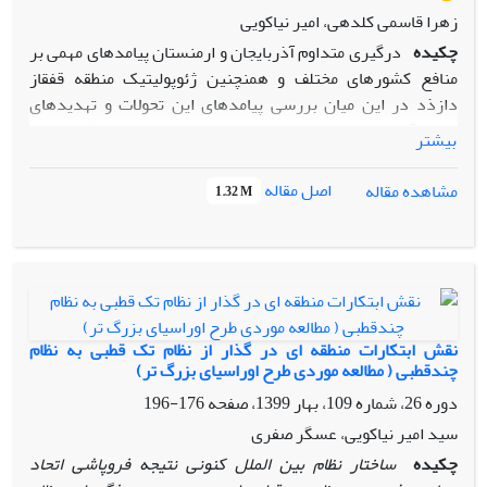
زهرا قاسمی کلدهی، امیر نیاکویی
چکیده
درگیری متداوم آذربایجان و ارمنستان پیامدهای مهمی بر
منافع کشورهای مختلف و همنچنین ژئوپولیتیک منطقه قفقاز
دازذد در این میان بررسی پیامدهای این تحولات و تهدیدهای
بالقوه آن برای ایران موضوع حائز اهمیتی است بحران قره باغ و
بیشتر
درگیری‌های بین آذربایجان و ارمنستان در سپتامبر 2020 و تاثیر
آن بر سایر بازیگران منطقه‌ای و بین المللی نشان از اهمیت
اصل مقاله
مشاهده مقاله
1.32 M
ژئوپلتیکی این منطقه و تاثیرات این بحران‌ها بر ایران داشت لذا
پژوهش حاضر در جهت پاسخگویی به این پرسش برآمده است که
برنامه‌ ساخت‌ کریـدور زنگـه‌زور چـه‌ تهدیـدهایی‌ علیـه‌ منـافع‌
جمهوری‌ اسلامی‌ ایران خواهد داشت؟ و در این راستا با بهره‌گیری
از نظریه امنیت منطقه‌ای این فرضیه مطرح شده است که ایجاد
کریدور زنگه‌زور در خاک ارمنستان، بـر پایة برنامه‌هاى اعلام شده
نقش ابتکارات منطقه ای در گذار از نظام تک ‌قطبی به نظام
از سوى محور جمهورى آذربایجان- ترکیه، می‌تواند توازن منطقه‌اى
چندقطبی ( مطالعه موردی طرح اوراسیای بزرگ تر)
قدرت را به ضرر جمهوری اسلامی ایران تغییر دهد؛ بنابراین
دوره 26، شماره 109، بهار 1399، صفحه
176-196
پیشبرد این پروژه تهدیدى امنیتـی علیـه منـافع ژئوپلتیـک و
سید امیر نیاکویی، عسگر صفری
اقتصادى جمهوری اسلامی ایران تلقی می‌شود که اهم موارد آن
چکیده
ساختار نظام بین ­الملل کنونی نتیجه فروپاشی اتحاد
عبارت‌اند از: امکان تغییر ژئوپلتیک مرزها از طریق انسداد مرز