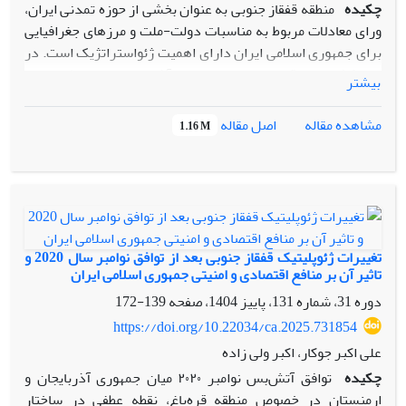
چکیده
منطقه قفقاز جنوبی به عنوان بخشی از حوزه تمدنی ایران،
ورای معادلات مربوط به مناسبات دولت-ملت و مرزهای جغرافیایی
برای جمهوری اسلامی ایران دارای اهمیت ژئواستراتژیک است. در
بین کشورهای قفقاز جنوبی جمهوری آذربایجان به لحاظ وسعت،
بیشتر
جمعیت، منابع طبیعی، مرز گسترده با ایران و مذهب تشیع، قومیت
آذری و موضوعات فرهنگی و تمدنی برای ایران اهمیت ویژه ای
اصل مقاله
مشاهده مقاله
1.16 M
دارد. علیرغم وجود ظرفیت‌های زیاد جهت همگرایی و همکاری
بین دو کشور، ناپایداری روابط دوجانبه، مشخصه اصلی روابط دو
کشور در طول تاریخ بیش از 30 سال روابط بوده است. دو کشور در
روابط دوجانبه وجوه تعامل بسیار دارند به نوعی که دامنه
موضوعات دخیل در روابط دو جانبه بسیار زیاد و متنوع می باشد و
طیفی از مسائل، سیاسی، فرهنگی، اقتصادی، نظامی، زیست محیطی
تغییرات ژئوپلیتیک قفقاز جنوبی بعد از توافق نوامبر سال 2020 و
و اجتماعی را در بر می‌گیرد. به این جهت مدیریت روابط دو جانبه
تاثیر آن بر منافع اقتصادی و امنیتی جمهوری اسلامی ایران
در چنین شرایطی بسیار دشوار می باشد. علاوه بر اثرات شرایط و
دوره 31، شماره 131، پاییز 1404، صفحه
139-172
تکانه‌های داخلی بر روابط دوجانبه، مسائل منطقه ای و گاهاً فرا
https://doi.org/10.22034/ca.2025.731854
منطقه‌ای نیز بر پیچیدگی‌های روابط دوجانبه می‌افزاید. در چنین
علی اکبر جوکار، اکبر ولی زاده
فضایی یافتن ریشه‌های ناپایداری در روابط دو جانبه حائز اهمیت
چکیده
توافق آتش‌بس نوامبر ۲۰۲۰ میان جمهوری آذربایجان و
است. سوال اصلی این پژوهش این است که ریشه های اصلی
ارمنستان در خصوص منطقه قره‌باغ، نقطه عطفی در ساختار
ناپایداری در روابط چیست؟ در این پژوهش سعی شده با با