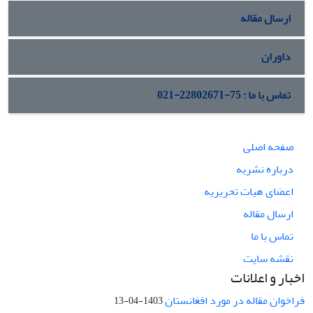
ارسال مقاله
داوران
تماس با ما : 75-22802671-021
صفحه اصلی
درباره نشریه
اعضای هیات تحریریه
ارسال مقاله
تماس با ما
نقشه سایت
اخبار و اعلانات
فراخوان مقاله در مورد افغانستان
1403-04-13