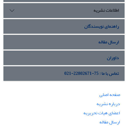
تعقیب سیاست‏ های واقع ‏گرایانه مستقل سوق یافته است».
اطلاعات نشریه
راهنمای نویسندگان
ارسال مقاله
داوران
تماس با ما : 75-22802671-021
صفحه اصلی
درباره نشریه
اعضای هیات تحریریه
ارسال مقاله