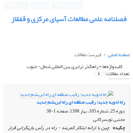
ورود به سامانه
ثبت نام
English
فصلنامه علمی مطالعات آسیای مرکزی و قفقاز
صفحه اصلی
فهرست مقالات
کلیدواژه‌ها =
راه‏گذر ترابری بین ‏المللی شمال- جنوب
تعداد مقالات:
1
راه ادویه جدید: رقیب منطقه‏ ای راه ابریشم جدید
دوره 25، شماره 105، بهار 1398، صفحه
1-38
مجتبی تویسرکانی
چکیده
چین با ارائه ابتکار کمربند - راه در رأس بازیگرانی قرار