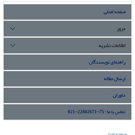
سعی بر این است تا زوایای گوناگون سیاست خارجی چین در منطقه
آسیای مرکزی تشریح و تبیین شود.
صفحه اصلی
مرور
اطلاعات نشریه
راهنمای نویسندگان
ارسال مقاله
داوران
تماس با ما : 75-22802671-021
صفحه اصلی