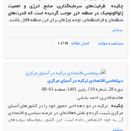
چکیده
ظرفیت‌های سرمایه‌گذاری، منابع انرژی و اهمیت
ژئواکونومیک در منطقه خزر موجب گردیده است که قدرت‌های
منطقه‌ای و فرامنطقه‌ای، توجه ویژه‌ای برای این منطقه قائل باشند.
چین به‌عنوان یک قدرت فرا­منطقه‌ای در این منطقه تلاش نموده
بیشتر
است تا دیپلماسی اقتصادی موفقی را در پیش گیرد و با بهره‌گیری
از سرمایه‌گذاری و به‌کارگیری ابتکار استراتژی یک کمربند - یک
اصل مقاله
مشاهده مقاله
1.17 M
جاده در اولویت اول و بهره‌گیری از دیپلماسی انرژی در اولویت
دوم، موقعیت دیپلماسی اقتصادی خود در منطقه خزر را بهبود
بخشد. این پژوهش سعی دارد با تحلیل مدل دیپلماسی اقتصادی
چین در منطقه خزر (با تمرکز بر قزاقستان، ترکمنستان و جمهوری
آذربایجان)، با روش پژوهشی که در زمره تحقیقات کتابخانه‌ای قرار
دیپلماسی اقتصادی ترکیه در آسیای مرکزی
دارد و با استفاده از تحقیق ترکیبی کمی و کیفی، به این سؤال پاسخ
دوره 28، شماره 119، پاییز 1401، صفحه
61-88
دهد که عوامل اصلی موفقیت دیپلماسی اقتصادی چین در این
منطقه چیست و الگوی دیپلماسی این کشور چه می‌باشد. با
هاشم قادری، احمد بخشی
بررسی‌های صورت گرفته، چین مدل دیپلماسی اقتصادی خود در
چکیده
ترکیه در دو دهه اخیر حضور خود را در کشورهای آسیای
برابر این سه کشور را مبتنی بر ابتکار یک کمربند
–
یک جاده قرار
مرکزی تثبیت کرده و نقش فعالانه‌ای در عرصه سیاسی و اقتصادی
داده است و حتی دیپلماسی انرژی محور خود را ذیل این ابتکار،
آن به خود اختصاص داده است. این کشور به‌واسطه پیوندهای
پیش می‌برد. عامل اصلی موفقیت چین در اجرای این مدل
فرهنگی و قومی و همچنین بازسازی ساختاری اقتصادی کشورهای
بیشتر