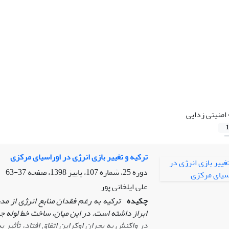
امنیتی ‏زدایی
1
ترکیه و تغییر بازی انرژی در اوراسیای مرکزی
دوره 25، شماره 107، پاییز 1398، صفحه
37-63
علی ایلخانی پور
چکیده
ترکیه به‏ رغم فقدان منابع انرژی از م
ابراز داشته است. در این میان، ساخت خط ‏لوله جر
در واکنش به بحران اوکراین اتفاق افتاد، تأثیر