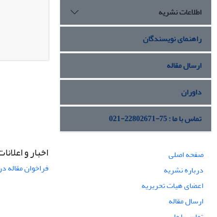
اطلاعات نشریه
راهنمای نویسندگان
ارسال مقاله
داوران
تماس با ما : 75-22802671-021
اخبار و اعلانات
صفحه اصلی
فراخوان مقاله در
درباره نشریه
اعضای هیات تحریریه
ارسال مقاله
تماس با ما