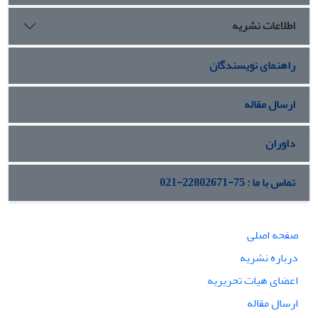
به ‏شمار می ‏آیند. اصلی ‏ترین محرک سیاست روسیه در همراهی با
اطلاعات نشریه
پدیده تغییر اقلیم نیز به نقش گرمایش زمین در تسهیل
دسترسی به منابع طبیعی شمالگان، ایجاد مسیرهای جدید
کشتی‏رانی در شمالگان، کاهش هزینه ‏های تأمین گرما برای جمعیت
راهنمای نویسندگان
ساکن در مناطق سردسیر شمال روسیه و افزایش وسعت زمین‏های
مناسب برای کشاورزی در این مناطق بازمی‏گردد.
ارسال مقاله
داوران
تماس با ما : 75-22802671-021
صفحه اصلی
درباره نشریه
اعضای هیات تحریریه
ارسال مقاله