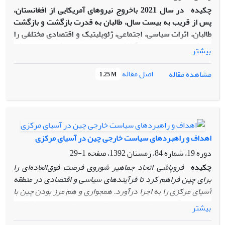
چکیده
در سال 2021 باخروج
نیروهای
آمریکایی
از
افغانستان،
پس‌
از قریب به بیست سال، طالبان به قدرت بازگشت و بازگشت
طالبان، اثرات سیاسی، اجتماعی، ژئوپلیتیک و اقتصادی مختلفی را
بر افغانستان و منطقه گذاشته است. مقاله پیش رو به روش
بیشتر
توصیفی ـ تحلیلی و با جمع‌آوری و دسته‌بندی آثار کتابخانه‌ای و
تحلیل‌هایی که که قبلاً در این حوزه به رشته تحریر درآمده‌اند و
اصل مقاله
مشاهده مقاله
1.25 M
همچنین تحلیل داده‌های اقتصادی افغانستان در دوران طالبان با
استفاده از چهارچوب نظری ژئواکونومیک به‌دنبال پاسخ به این
سؤال است که به‌قدرت رسیدن طالبان چه اثراتی را بر اقتصاد
افغانستان داشته است؟ فرضیه اصلی بر این اساس استوار است
که بازگشت طالبان به صحنه قدرت سیاسی افغانستان، اثرات منفی
اهداف و راهبردهای سیاست خارجی چین در آسیای مرکزی
بر شاخصه‌های اقتصادی داخلی این کشور و سطح رفاه مردم
دوره 19، شماره 84، زمستان 1392، صفحه
1-29
گذاشته است و منجر به ایجاد رکود، فقر و بیکاری شده ‌است؛ اما از
بُعد اقتصاد منطقه‌ای، طالبان توانسته است با صادرات محصولات
چکیده
فروپاشی اتحاد جماهیر شوروی فرصت فوق‌العاده‌ای را
کشاورزی و همچنین، صادرات مواد خام میزان مبادلات خود را ثابت
برای چین فراهم کرد تا فرآیندهای سیاسی و اقتصادی در منطقه
نگه‌دارد. هر چند طالبان از نظر کاهش بیکاری، کاهش فقر، کاهش
آسیای مرکزی را به اجرا درآورد.
همجواری و هم مرز بودن چین با
رکود، افزایش تولید و کسب‌وکار در داخل افغانستان عملکرد
کشورهای آسیای مرکزی توام با رشد سریع‌ اقتصادی این کشور،
بیشتر
موفقیت‌آمیزی نداشته است؛ اما در بُعد اقتصاد منطقه‌ای توانسته
شرایط خاصی را بر روابط این کشورها با چین موجب شده است. به