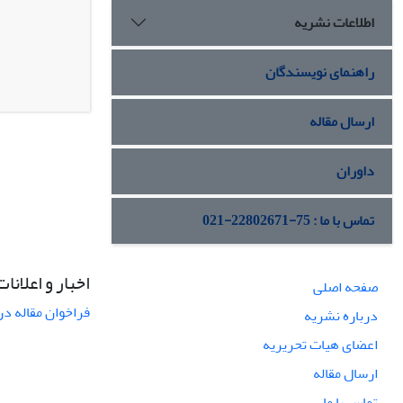
اطلاعات نشریه
راهنمای نویسندگان
ارسال مقاله
داوران
تماس با ما : 75-22802671-021
اخبار و اعلانات
صفحه اصلی
فراخوان مقاله در
درباره نشریه
اعضای هیات تحریریه
ارسال مقاله
تماس با ما