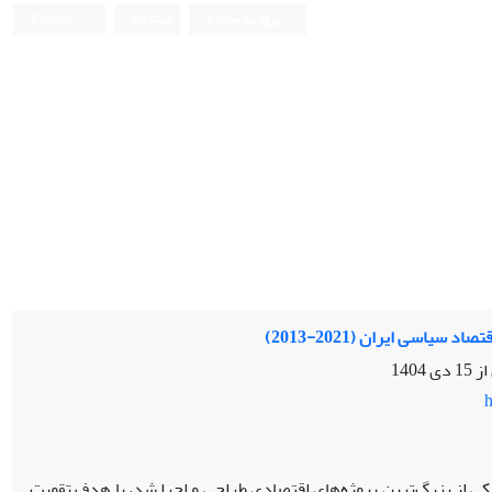
ورود به سامانه
ثبت نام
English
یاسی ایران (2021-2013)
 از
15 دی 1404
h
،راه»، که در سال 2013 به‌عنوان یکی از بزرگ‌ترین پروژه‌های اقتصادی طراحی و اجرا شد، با هدف تقویت