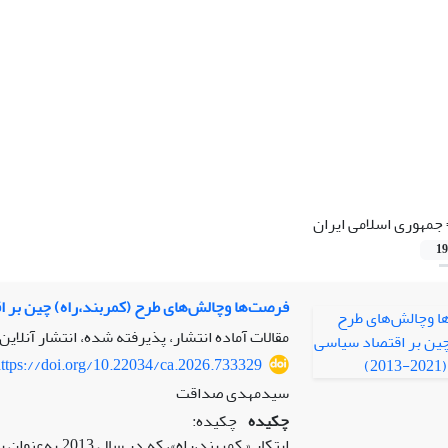
جمهوری اسلامی ایران
19
فرصت‌ها وچالش‌های طرح (کمربند،راه) چین بر اقتصاد س
مقالات آماده انتشار، پذیرفته شده، انتشار آنلاین
ttps://doi.org/10.22034/ca.2026.733329
سیدمهدی صداقت
چکیده
چکیده:
ابتکار « کمربند