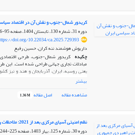
ابتکار می‌تواند ضمن توسعه زیرساخت‌های کلی
خارجی و تقویت روابط اقتصادی با کشورهای در مسی
سوی دیگر، وابستگی اقتصادی و سیاسی بیش
سرمایه‌گذاری‌ها و مشکلات ناشی از تحریم‌های بی
کریدور شمال-جنوب و نقش آن در اقتصاد سیاسی
آن‌ها روبرو خواهد بود.
دوره 31، شماره 130، تابستان 1404، صفحه
95-116
ttps://doi.org/10.22034/ca.2025.729393
داریوش هوشمند ننه کران، حسین رفیع
چکیده
کریدور شمال-جنوب،‌ طرحی اقتصادی
مبادلات تجاری جهانی طراحی شده است. این طر
یعنی روسیه، ایران، آذربایجان و هند و نیز کشو
مثبتش می تواند نقش موثری ایفا کند.ایران به د
بیشتر
استراتژیک قرار گرفته است. پژوهش حاضر با اس
اینترنتی و بهره گیری از روش توصیفی-تحلیلی
اصل مقاله
مشاهده مقاله
1.36 M
اسلامی ایران است، ودر این راستا می کوشد به
سیاسی ایران را متاثر سازد؟ در پاسخ، این فر
زمان و هزینه‌های حمل و نقل، افزایش مبادلات 
تقویت همکاری‌های منطقه‌ای می تواند اقتصاد سی
نظم امنیتی آسیای مرکزی بعد از 2021: ملاحظات راهبردی جمهوری اسلامی ایران
فرضیه تحقیق را مورد تایید قرار می دهد و نی
دوره 30، شماره 125، بهار 1403، صفحه
225-244