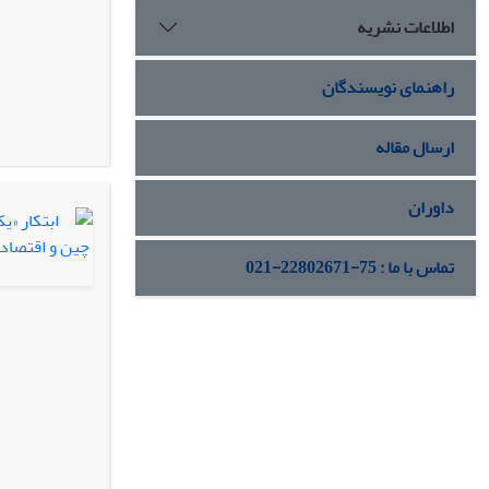
اطلاعات نشریه
راهنمای نویسندگان
ارسال مقاله
داوران
تماس با ما : 75-22802671-021