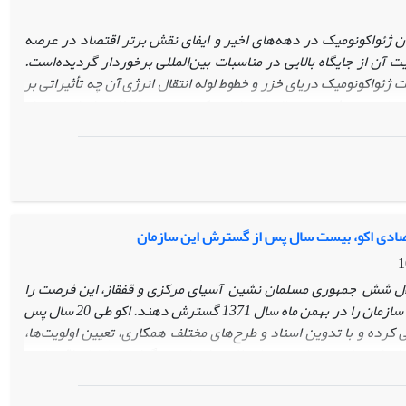
هران و واشنگتن و نگرانی ایران نسبت به تهدید امریکا طی سال های
 تهران به مسکو و متقابلا، تنش و تقابل در روابط مسکو و واشنگتن و افزایش
ان ژئواکونومیک در دهه
های اخیر و ایفای نقش برتر اقتصاد در عرصه
یت آن از جایگاه بالایی در مناسبات بین‌المللی برخوردار گردیده‌است.
ت ژئواکونومیک دریای خزر و خطوط لوله انتقال انرژی آن چه تأثیراتی بر
پاسخ دهد. فرضیه
مقاله این است که جمهوری اسلامی ایران پس از
 منطقه مهم و قرار گرفتن در هارتلند انرژی جهان، بهترین، کوتاه‌ترین
ی این منطقه به بازارهای جهانی به شمار می‌رود. با توجه به ظرفیت‌های
 ژئواستراتژیک به ‌صورت ایجابی در تامین امنیت ملی و افزایش وزن
 برخی کشورهای تأثیرگذار فرامنطقه‌ای به ویژه آمریکا از طرح انتقال
موضوعی که در دراز مدت علاوه بر بی‌نصیب گذاشتن جمهوری اسلامی
ای ژئوپلیتیک کشور و به دنبال آن کاهش ضریب امنیت ملی خواهد شد.
تصادی اکو، بیست سال پس از گسترش این سازمان
حلیلی است.
لال شش جمهوری مسلمان نشین آسیای مرکزی و قفقاز، این فرصت را
در اختیار سه کشور بنیانگذار اکو قرار داد تا این سازمان را در بهمن ماه سال 1371 گسترش دهند. اکو طی 20 سال پس
 کرده و با تدوین اسناد و طر‌ح‌های مختلف همکاری، تعیین اولویت‌ها،
نطقه‌ای، چارچوب‌ها و مقدمات لازم را برای همگرایی و ادغام اقتصادی
ان بین‌الدولی مستقر در خاک جمهوری اسلامی ایران است که از طریق
د را به جلو می‌برد.
سوال اصلی این مقاله، این است که با توجه به