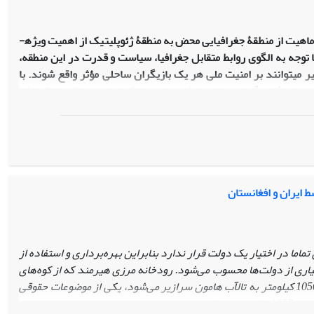
اهیت از منطقۀ جغرافیایی محض به منطقۀ ژئوپلیتیک از اهمیت ویژه­
توجه به الگوی روابط متقابل جغرافیا، سیاست و قدرت در این منطقه،
غیر می­توانند بر امنیت ملی هر یک بازیگران ساحلی مؤثر واقع شوند. با
ل مواجهۀ بازیگران ساحلی با فرصت­ها و چالش­های این منطقه را افزایش
ی ژئوپلیتیک مؤثر بر امنیت ملی جمهوری اسلامی ایران در منطقۀ خزر
قۀ خزر به همراه دارد؟ فرضیۀ پژوهش این است که بنیان­های ژئوپلیتیک
صت هم
گرایی و هم­تکمیلی با بازیگران ساحلی خزر از یک سو و چالشِ
 سوی دیگر را به همراه دارد. این نوشتار با روش توصیفی- تحلیلی و
 طرح‌شده را واکاوی می‌کند.
ط ایران و افغانستان
ماما در اختیار یک دولت قرار ندارد بنابراین بهره‌برداری و استفاده از
بسیاری از دولت‌ها محسوب می‌شود. رودخانه مرزی هیرمند که از کوه‌های
غرب کابل سرچشمه می‌گیرد و پس از پیمایش 1050 کیلومتر به تالآب ‌هامون سرازیر می‌شود، یکی از موضوعات حقوقی
ه است.