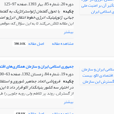
سوال فرضیه مقاله چنین مطرح کرده که تقابل ت
دوره 20، شماره 85، بهار 1393، صفحه
97-125
1991 تا 2012 مهم ترین عامل در نزدیکی
چکیده
با تحول گفتمان ژئواستراتژیک به گفتم
تهدید های امریکا علیه روسیه از سال 2012 تاکنون مهم ترین علت نزدیکی روابط تهران - مسکو است.
جهانی، ژئوپلیتیک انرژی،خطوط انتقال انرژی
و امن
این مقاله تلاش می‌کند تا به این سؤال که «موقعی
منافع و امنیت جمهوری اسلامی ایران دارد؟» 
بیشتر
فروپاشی نظام دو قطبی به‌واسطه هم‌جواری با این
به ‌صرفه‌ترین و امن‌ترین مسیر برای انتقال انرژ
اصل مقاله
مشاهده مقاله
590.14 K
ژئوپلیتیک جمهوری اسلامی ایران و نیز موقعیت
ژئوپلیتیک خویش موثر باشد، اما به ‌دلیل مخالفت
انرژی حوزه دریای خزر کنار گذاشته شده است. 
ایران از فواید اقتصادی خطوط لوله، باعث انزو
جمهوری اسلامی ایران و سازمان همکاری‌های اق
در این پژوهش روش تحقیق به‌صورت توصیفی ـ ت
دوره 19، شماره 84، زمستان 1392، صفحه
63-100
چکیده
فروپاشی اتحاد جماهیر شوروی و استق
از گسترش، روند پر تلاطم ولی رو‌به جلویی را طی
ایجاد سازوکارها و تنظیم موافقتنامه‌های مهم م
بیشتر
کشورهای عضو فراهم نموده است. اکو، تنها سازم
نقش محوری و تعیین‌کننده ایران، برنامه‌های خو
اصل مقاله
مشاهده مقاله
428.8 K