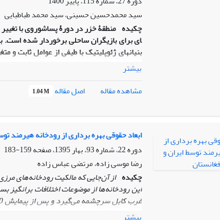
دوره 27، شماره 115، پاییز 1400
می‌شوند
.
سید محمدحسین حسینی، سید محمد طباطبایی
چکیده
منطقۀ خزر در دورۀ پساشوروی با تغییر م
ای برای بازیگران ساحلی برخوردار شده است. با 
بنیان­های ژئوپلیتیک با طیفی از عوامل ثابت و مت
توجه به اینکه چنین بنیان­های ژئوپلیتیک، احتما
بیشتر
می‌دهد، پرسش اصلی پژوهش این است که بنیان­ها
چه فرصت­ها و چالش­هایی برای این بازیگر در منط
اصل مقاله
مشاهده مقاله
1.04 M
مؤثر بر امنیت ملی جمهوری اسلامی ایران، فر
متأثرشدن از عوامل جغرافیایی ثابت و متغیر از
گردآوری اطلاعات به‌شیوۀ کتابخانه­ای و آمار، ایدۀ
ابعاد حقوقی بهره برداری از رودخانه هیرمند توس
دوره 22، شماره 93، بهار 1395، صفحه
159-183
رضا موسی زاده، مرتضی عباس زاده
چکیده
از آن‌جایی که مالکیت رودخانه‌های مرزی ت
این‌ رودخانه‌ها از موضوعات اختلافات‌ برانگیز 
بین ایران و افغانستان از زمان امضای عهدنامه پاریس 1857 تا کنون بود
بیشتر