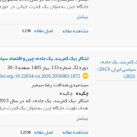
جایگاه چین به‌عنوان یک قدرت جهانی در حوزه
اسلامی ایران به‌دلیل موقعیت استراتژیک خو
بیشتر
منابع غنی انرژی، به‌عنوان یکی از گره‌های کل
چالش‌های ابتکار « کمربند،راه» برای اقتصاد سیاس
اصل مقاله
مشاهده مقاله
1.2 M
توسعه زیرساخت‌های کلیدی ایران، از جمله حم
اقتصادی با کشورهای در مسیر طرح، جایگاه ژئوپل
اقتصادی و سیاسی بیشتر به چین، افزایش واردات
تحریم‌های بین‌المللی، از جمله چالش‌هایی است که 
ابتکار «یک کمربند، یک جاده» چین و اقتصاد سیاسی ایران 
دوره 32، شماره 133، بهار 1405، صفحه
3-30
/doi.org/10.22034/ca.2026.2056083.1872
سیدمهدی صداقت، رضا سیمبر
چکیده
چکیده:
هدف تقویت جایگاه چین به‌عنوان یک قدرت جهان
جمهوری اسلامی ایران به‌دلیل موقعیت استرا
بیشتر
همچنین منابع غنی انرژی، به‌عنوان یکی از گر
فرصت‌ها و چالش‌های ابتکار «یک کمربند، یک جاد
اصل مقاله
مشاهده مقاله
1.25 M