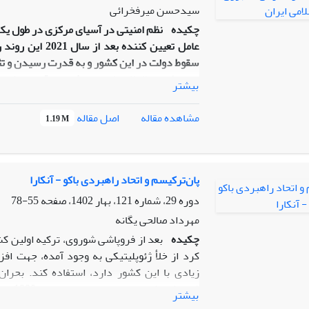
دلارزدایی و خنثی سازی تحریم های غرب مهم خوا
سیدحسن میرفخرائی
چکیده
نظم امنیتی در آسیای مرکزی در طول یک 
عامل تعیین کنند
سقوط دولت در این کشور و به قدرت رسیدن و تثب
در سطح بین‌المللی ضریب تنش بین قدرت‌های بز
بیشتر
در محیط پیرامونی روسیه به وجود آورد. این ش
شکل بگیرد. نظم امنیتی آسیای مرکزی در شرایط
اصل مقاله
مشاهده مقاله
1.19 M
گذاشت؟ فرضیه‌ای که در پاسخ به این سؤال مطر
میان قدرت‌های بزرگ باعث کاهش ضریب امنیت در
و تقویت رویکردهای موسع در نظم امنیتی جدید، ب
پس‌کاوی با هدف کشف الگوهای نظام‌مند در دی
پان‌ترکیسم و اتحاد راهبردی باکو - آنکارا
مکتب کپنهاگ در رویکرد قیاسی به‌عنوان چارچ
دوره 29، شماره 121، بهار 1402، صفحه
55-78
مهرداد صالحی یگانه
چکیده
بعد از فروپاشی شوروی، ترکیه اولین ک
کرد از خلأ ژئوپلیتیکی به وجود آمده، جهت اف
زیادی با این کشور دارد، استفاده کند. بحرا
فروپاش
بیشتر
در مقابل ارمنستان بود. از آغاز قرن حاضر، آنکار