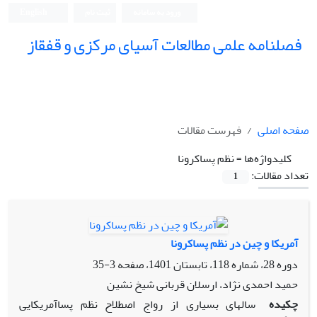
ورود به سامانه
ثبت نام
English
فصلنامه علمی مطالعات آسیای مرکزی و قفقاز
صفحه اصلی
فهرست مقالات
کلیدواژه‌ها =
نظم پساکرونا
تعداد مقالات:
1
آمریکا و چین در نظم پساکرونا
دوره 28، شماره 118، تابستان 1401، صفحه
3-35
حمید احمدی نژاد، ارسلان قربانی شیخ نشین
چکیده
سال‏های بسیاری از رواج اصطلاح نظم پساآمریکایی