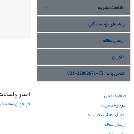
اطلاعات نشریه
راهنمای نویسندگان
ارسال مقاله
داوران
تماس با ما : 75-22802671-021
اخبار و اعلانات
صفحه اصلی
فراخوان مقاله در
درباره نشریه
اعضای هیات تحریریه
ارسال مقاله
تماس با ما