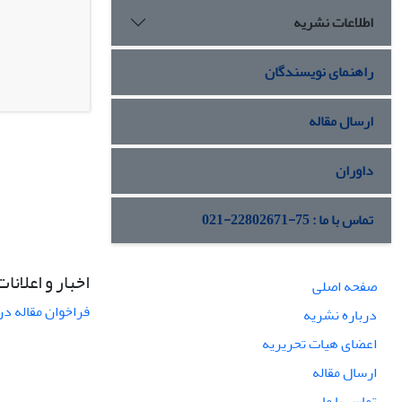
اطلاعات نشریه
راهنمای نویسندگان
ارسال مقاله
داوران
تماس با ما : 75-22802671-021
اخبار و اعلانات
صفحه اصلی
فراخوان مقاله در
درباره نشریه
اعضای هیات تحریریه
ارسال مقاله
تماس با ما