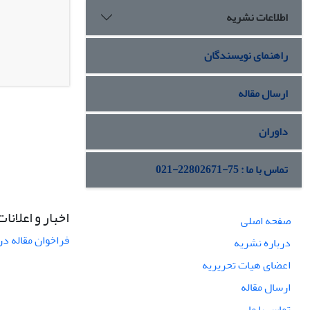
اطلاعات نشریه
راهنمای نویسندگان
ارسال مقاله
داوران
تماس با ما : 75-22802671-021
اخبار و اعلانات
صفحه اصلی
فراخوان مقاله در
درباره نشریه
اعضای هیات تحریریه
ارسال مقاله
تماس با ما