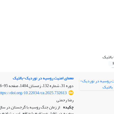
بالتیک
1
معمای امنیت روسیه در نوردیک-بالتیک
دوره 31، شماره 132، زمستان 1404، صفحه
95-116
ttps://doi.org/10.22034/ca.2025.732613
رضا رحمتی
چکیده