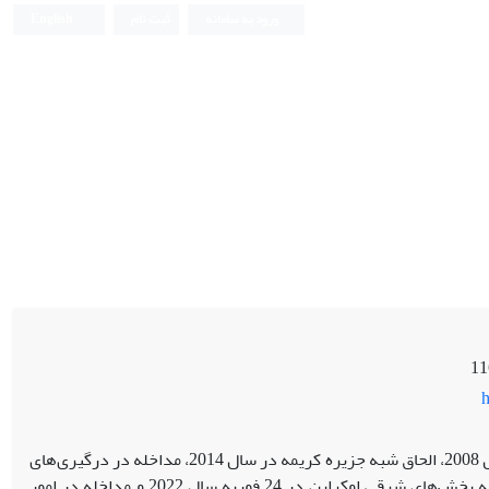
ورود به سامانه
ثبت نام
English
h
از زمان جنگ روسیه با گرجستان در سال 2008، الحاق شبه جزیره کریمه در سال 2014، مداخله در درگیری‌های
سوریه در تقابل مستقیم با منافع غرب، تهاجم به بخش‌های شرقی اوکراین در 24 فوریه سال 2022 و مداخله در امور