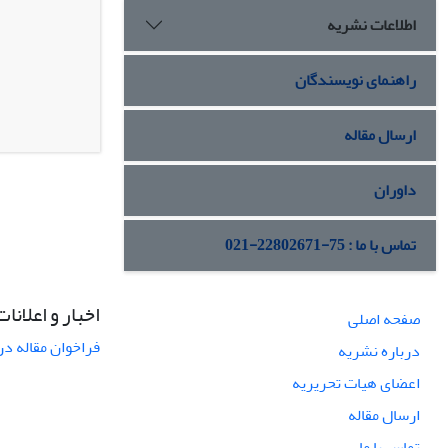
اطلاعات نشریه
راهنمای نویسندگان
ارسال مقاله
داوران
تماس با ما : 75-22802671-021
اخبار و اعلانات
صفحه اصلی
فراخوان مقاله در
درباره نشریه
اعضای هیات تحریریه
ارسال مقاله
تماس با ما