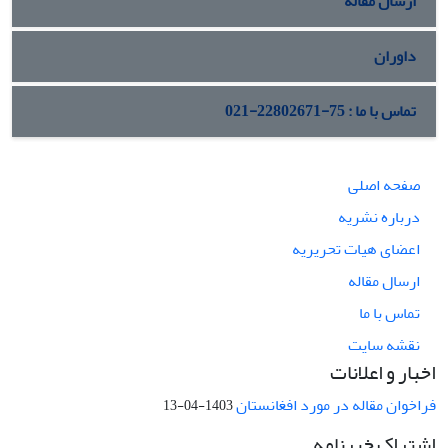
ارسال مقاله
داوران
تماس با ما : 75-22802671-021
صفحه اصلی
درباره نشریه
اعضای هیات تحریریه
ارسال مقاله
تماس با ما
نقشه سایت
اخبار و اعلانات
فراخوان مقاله در مورد افغانستان
1403-04-13
اشتراک خبرنامه