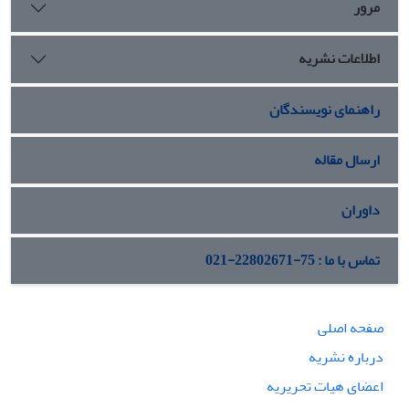
مرور
اطلاعات نشریه
راهنمای نویسندگان
ارسال مقاله
داوران
تماس با ما : 75-22802671-021
صفحه اصلی
درباره نشریه
اعضای هیات تحریریه