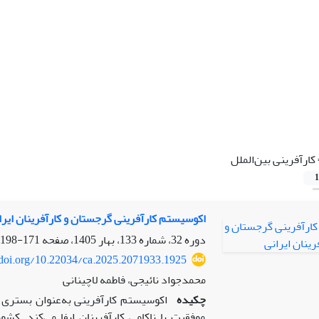
کارآفرینی بین‌الملل
1
اکوسیستم کارآفرینی گرجستان و کارآفرینان ایرا
دوره 32، شماره 133، بهار 1405، صفحه
171-198
/doi.org/10.22034/ca.2025.2071933.1925
محمدجواد نائیجی، فاطمه لاچینانی
چکیده
اکوسیستم کارآفرینی به‌عنوان بستری پ
موفقیت یا ناکامی کارآفرینان ایفا می‌کند. ک