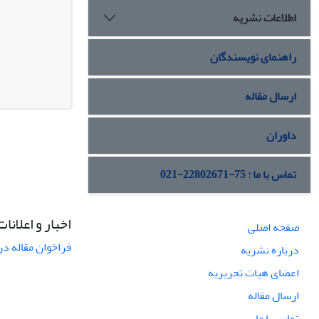
اطلاعات نشریه
راهنمای نویسندگان
ارسال مقاله
داوران
تماس با ما : 75-22802671-021
اخبار و اعلانات
صفحه اصلی
فراخوان مقاله در
درباره نشریه
اعضای هیات تحریریه
ارسال مقاله
تماس با ما