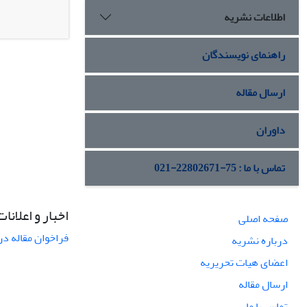
اطلاعات نشریه
راهنمای نویسندگان
ارسال مقاله
داوران
تماس با ما : 75-22802671-021
اخبار و اعلانات
صفحه اصلی
فراخوان مقاله در
درباره نشریه
اعضای هیات تحریریه
ارسال مقاله
تماس با ما