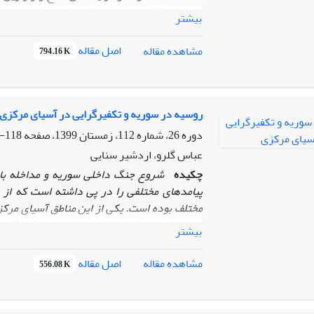
همراه دو کشور ایران و ترکیه طراحی کرده است ت
بیشتر
نماید. پژوهش پیش‌ِرو بر این پرسش تمرکز دارد
حل‌وفصل بحران سوریه گام برداشته و اهداف س
اصل مقاله
مشاهده مقاله
794.16 K
نگارنده معتقد است که دولت روسیه ابتکار عم
بحران از یک سو و جلوگیری از مداخلۀ آمریکا و 
آورده است. پژوهش، با استفاده از روش تحلیلی-
روسیه در سوریه و تکفیرگرایی در آسیای مرکزی
دوره 26، شماره 112، زمستان 1399، صفحه
118-143
عباس گلرو، اردشیر سنایی
چکیده
شروع جنگ داخلی سوریه و مداخله بازیگ
پیامدهای مختلفی را در پی داشته است که از ج
مختلف بوده است. یکی از این مناطق آسیای مرک
مقاله این است که دلایل اصلی تسری تکفیرگرای
بیشتر
که متعاقب پرسش اصلی مطرح می‌شود این است 
مرکزی تاثیرگذار است؟ فرضیه اصلی مقاله این اس
اصل مقاله
مشاهده مقاله
556.08 K
به تسری تکفیرگرایی به آسیای مرکزی در قال
فرعی مقاله این است، روسیه با هدف احیای ابر
می‌کند و از طریق احیا امنیت سوریه در صدد دست