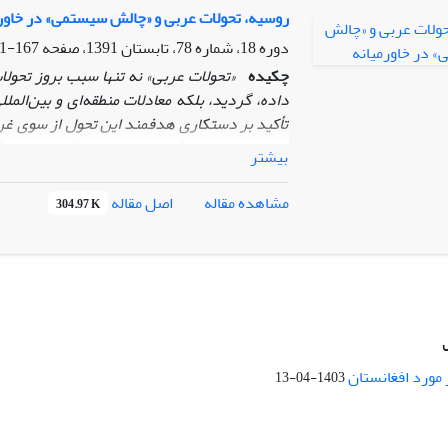
به آسیای مرکزی می‌باشد و اینکه بازگشت افر
روسیه، تحولات عربی و «چالش سیستمی» در خاور
امنیتی برای روسیه در منطقه آسیای مرکزی در پی
دوره 18، شماره 78، تابستان 1391، صفحه
167-191
چکیده
«تحولات عربی» نه تنها سبب بروز تحول
داده
،
‌ گردید، بلکه معادلات منطقه‌ای و
بین‌المل
تأکید بر دستکاری هدفمند این تحول از سوی غرب
به ضرر سایر بازیگران از جمله مسکو است، بر آ
بیشتر
برابر غرب را به کشورهای منطقه و غربی‌ها ثابت 
که به‌رغم برخی تحولات مثبت، هنوز دیدگاه‌ه
اصل مقاله
مشاهده مقاله
304.97 K
حوزه‌های نفوذ، تاثیر خود را بر رفتارهای خارجی 
عینی اندک روسیه برای هم‌آوردی با قدرت شب
بیشترین تاثیر را در شکل‌بست سیاست خاورمیانه‌
 مورد افغانستان
1403-04-13