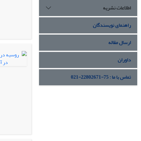
اطلاعات نشریه
راهنمای نویسندگان
ارسال مقاله
داوران
تماس با ما : 75-22802671-021