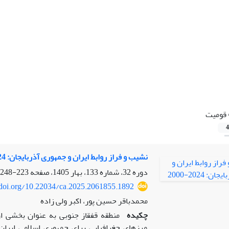
قومیت
4
نشیب و فراز روابط ایران و جمهوری آذربایجان: 2024-2000
دوره 32، شماره 133، بهار 1405، صفحه
223-248
/doi.org/10.22034/ca.2025.2061855.1892
محمدباقر حسین پور، اکبر ولی زاده
چکیده
منطقه قفقاز جنوبی به عنوان بخشی از
مرزهای جغرافیایی برای جمهوری اسلامی ایرا