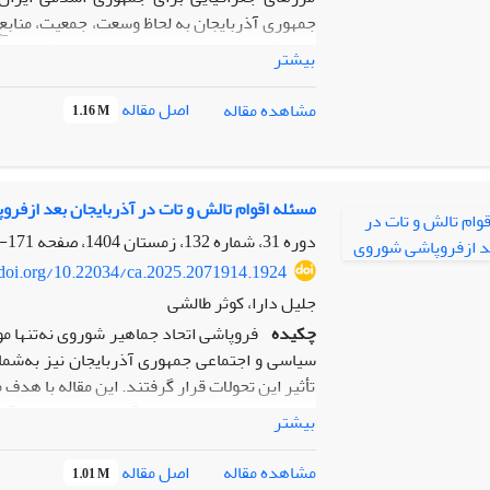
جمهوری آذربایجان به لحاظ وسعت، جمعیت، منابع
فرهنگی و تمدنی برای ایران اهمیت ویژه ای د
بیشتر
در روابط دوجانبه وجوه تعامل بسیار دارند به نو
اصل مقاله
مشاهده مقاله
1.16 M
باشد و طیفی از مسائل، سیاسی، فرهنگی، اقتصا
مدیریت روابط دو جانبه در چنین شرایطی بسیار 
دوجانبه، مسائل منطقه ای و گاهاً فرا منطقه‌ای
ریشه‌های ناپایداری در روابط دو جانبه حائ
مسئله اقوام تالش و تات در آذربایجان بعد ازفر
ناپایداری در روابط چیست؟ در این پژوهش سعی 
دوره 31، شماره 132، زمستان 1404، صفحه
171-190
همگرایی و واگرایی دو کشور مورد بررسی قرار گ
/doi.org/10.22034/ca.2025.2071914.1924
شیوه گردآوری اطلاعات به صورت کتابخانه ای اس
جلیل دارا، کوثر طالشی
چکیده
فروپاشی اتحاد جماهیر شوروی نه‌تنها م
سیاسی و اجتماعی جمهوری آذربایجان نیز به‌شمار م
تأثیر این تحولات قرار گرفتند. این مقاله با ه
هویتی، سیاسی و اجتماعی آنان می‌پردازد. از آن
بیشتر
این اقوام وجود دارد، انجام این پژوهش ضروری به‌
به فهم دقیق‌تری از نقش‌آفرینی‌های هویتی در 
اصل مقاله
مشاهده مقاله
1.01 M