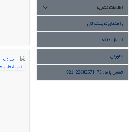
اطلاعات نشریه
راهنمای نویسندگان
ارسال مقاله
داوران
تماس با ما : 75-22802671-021