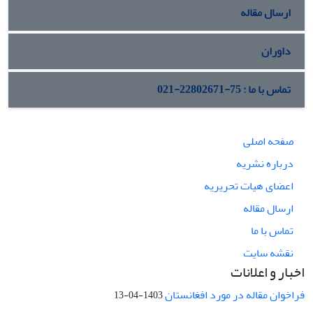
ارسال مقاله
داوران
تماس با ما : 75-22802671-021
صفحه اصلی
درباره نشریه
اعضای هیات تحریریه
ارسال مقاله
تماس با ما
نقشه سایت
اخبار و اعلانات
فراخوان مقاله در مورد افغانستان
1403-04-13