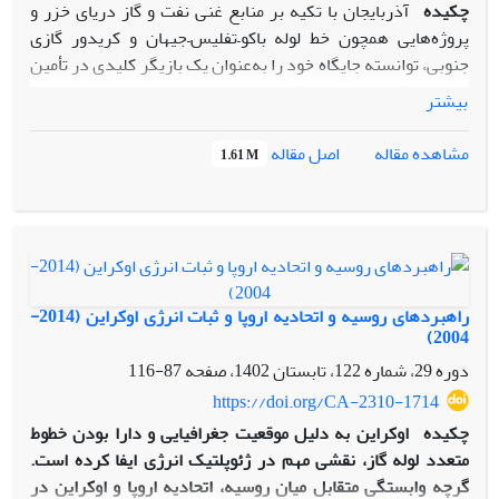
چکیده
آذربایجان با تکیه بر منابع غنی نفت و گاز دریای خزر و
پروژه‌هایی همچون خط لوله باکو–تفلیس–جیهان و کریدور گازی
جنوبی، توانسته جایگاه خود را به‌عنوان یک بازیگر کلیدی در تأمین
امنیت انرژی اروپا تثبیت کند. این سیاست نه تنها بعد خارجی دارد
بیشتر
بلکه به‌عنوان ابزاری برای مشروعیت‌بخشی داخلی نیز عمل
می‌کندبا وجود فشارهای روسیه، ترکیه و همچنین تحولات مربوط
اصل مقاله
مشاهده مقاله
1.61 M
به جنگ اوکراین، باکو توانسته است موازنه‌ای عمل‌گرایانه میان
منافع بازیگران مختلف ایجاد کند. سوال اصلی مقاله این است که
منابع انرژی (نفت و گاز) چگونه به عنوان ابزاری استراتژیک در
خدمت تأمین و پیشبرد اهداف کلان جمهوری آذربایجان در تعامل با
اتحادیه اروپا قرار گرفته است؟ فرضیه پژوهش این است که
آذربایجان با اتخاذ رویکردی واقع‌گرایانه و بهره‌گیری از انرژی
راهبردهای روسیه و اتحادیه اروپا و ثبات انرژی اوکراین (2014-
به‌عنوان اهرم فشار و ابزار تعامل، توانسته است هم جایگاه خود را
2004)
در نظم انرژی اوراسیا و اروپا ارتقا دهد و هم از آن به‌عنوان ابزاری
دوره 29، شماره 122، تابستان 1402، صفحه
87-116
برای تقویت مشروعیت داخلی بهره گیرد. در این مقاله از چارچوب
https://doi.org/CA-2310-1714
نظری واقع‌گرایی، روش تحقیق مبتنی بر تحلیل کیفی و بهره‌گیری از
چکیده
اوکراین به دلیل موقعیت جغرافیایی و دارا بودن خطوط
منابع ثانویه شامل مقالات علمی، گزارش‌های مراکز پژوهشی و
متعدد لوله گاز، نقشی مهم در ژئوپلتیک انرژی ایفا کرده است.
داده‌های آماری تا سال ۲۰۲۵ است.
گرچه وابستگی متقابل میان روسیه، اتحادیه اروپا و اوکراین در