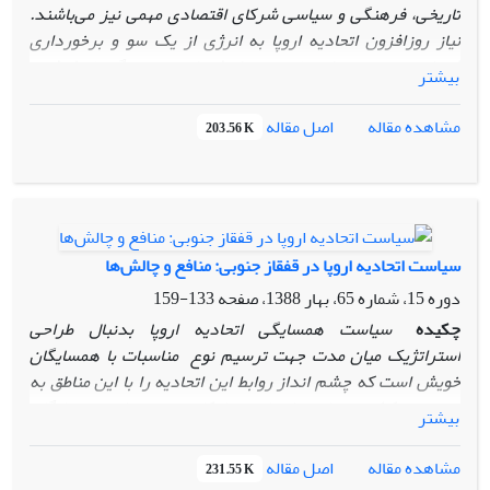
سیاست‌های خود ارزیابی نمود.
تاریخی، فرهنگی و سیاسی شرکای اقتصادی مهمی نیز می‌باشند.
نیاز روزافزون اتحادیه اروپا به انرژی از یک سو و برخورداری
فدراسیون روسیه از منابغ غنی انرژی از سوی دیگر باعث شده‌
بیشتر
است که تحلیل‌های متفاوتی در خصوص آینده‌ همکاری‌های دو
طرف ارائه گردد. در مقاله‌ حاضر نیز تلاش شده است ضمن نگاهی
اصل مقاله
مشاهده مقاله
203.56 K
تحلیلی به روابط پیشین روسیه و اتحادیه اروپا، به مسئله‌ انرژی به
عنوان متغیری تاثیرگذار در آینده‌ مناسبات دو طرف اشاره شود.
سیاست اتحادیه اروپا در قفقاز جنوبی: منافع و چالش‌ها
دوره 15، شماره 65، بهار 1388، صفحه
133-159
چکیده
سیاست همسایگی اتحادیه اروپا بدنبال طراحی
استراتژیک میان مدت جهت ترسیم نوع مناسبات با همسایگان
خویش است که چشم انداز روابط این اتحادیه را با این مناطق به
تصویر می‌کشد. در این راستا عدم امکان عضویت این همسایگان
بیشتر
در اتحادیه اروپا بدلیل معضلات عمیق داخلی و خارجی و از سویی
دیگر منافع و علایق امنیتی، سیاسی و اقتصادی اتحادیه در این
اصل مقاله
مشاهده مقاله
231.55 K
کشورها موجب طرح سیاست همسایگی اتحادیه گردیده است.