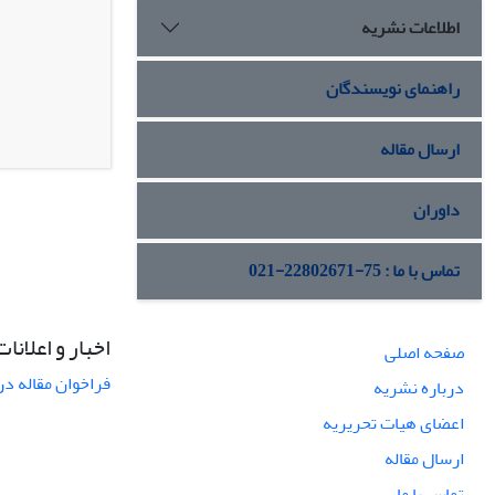
اطلاعات نشریه
راهنمای نویسندگان
ارسال مقاله
داوران
تماس با ما : 75-22802671-021
اخبار و اعلانات
صفحه اصلی
فراخوان مقاله در
درباره نشریه
اعضای هیات تحریریه
ارسال مقاله
تماس با ما