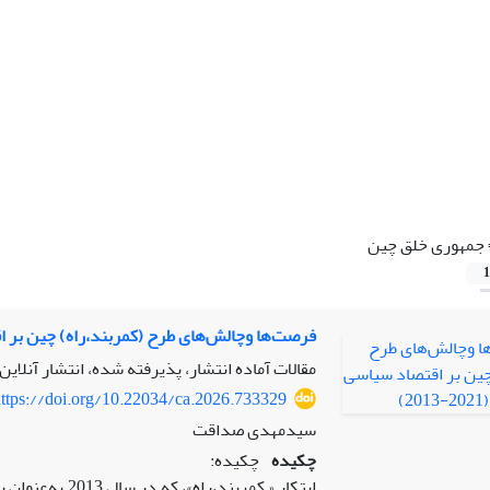
جمهوری خلق چین
1
فرصت‌ها وچالش‌های طرح (کمربند،راه) چین بر اقتصاد س
مقالات آماده انتشار، پذیرفته شده، انتشار آنلاین
ttps://doi.org/10.22034/ca.2026.733329
سیدمهدی صداقت
چکیده
چکیده:
ابتکار « کمربند