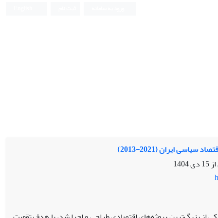
ورود به سامانه
ثبت نام
English
یاسی ایران (2021-2013)
 از
15 دی 1404
h
،راه»، که در سال 2013 به‌عنوان یکی از بزرگ‌ترین پروژه‌های اقتصادی طراحی و اجرا شد، با هدف تقویت