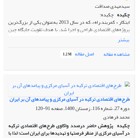
سیدمهدی صداقت
چکیده
چکیده:
ابتکار « کمربند،راه»، که در سال 2013 به‌عنوان یکی از بزرگ‌ترین
پروژه‌های اقتصادی طراحی و اجرا شد، با هدف تقویت جایگاه چین
به‌عنوان یک قدرت جهانی در حوزه‌های اقتصادی، تجاری و سیاسی
بیشتر
مطرح گردید. در این میان، جمهوری اسلامی ایران به‌دلیل موقعیت
استراتژیک خود در کریدورهای حمل‌ونقل شمال به جنوب و شرق
اصل مقاله
مشاهده مقاله
1.2 M
به غرب و همچنین منابع غنی انرژی، به‌عنوان یکی از گره‌های
کلیدی این طرح شناخته شده است. هدف از این پژوهش، بررسی
فرصت‌ها و چالش‌های ابتکار « کمربند،راه» برای اقتصاد سیاسی
ایران می‌باشد. نتایج، حاکی از آن است که این ابتکار می‌تواند ضمن
توسعه زیرساخت‌های کلیدی ایران، از جمله حمل‌ونقل و انرژی،
جذب سرمایه‌گذاری مستقیم خارجی و تقویت روابط اقتصادی با
طرح‌های اقتصادی ترکیه در آسیای ‌مرکزی و پیامدهای آن بر ایران
کشورهای در مسیر طرح، جایگاه ژئوپلیتیکی ایران را در منطقه نیز
دوره 27، شماره 116، زمستان 1400، صفحه
91-120
تقویت کند. اما از سوی دیگر، وابستگی اقتصادی و سیاسی بیشتر
محمد فرهادی
به چین، افزایش واردات کالاهای چینی و عدم شفافیت در
چکیده
پژوهش حاضر درصدد واکاوی طرح‌های اقتصادی ترکیه
سرمایه‌گذاری‌ها و مشکلات ناشی از تحریم‌های بین‌المللی، از جمله
در آسیای ­مرکزی از منظر فرصت­ها و تهدیدها برای ایران است؛ لذا با
چالش‌هایی است که ایران در مواجهه با این طرح با آن‌ها روبرو