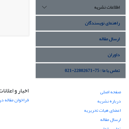
اطلاعات نشریه
راهنمای نویسندگان
ارسال مقاله
داوران
تماس با ما : 75-22802671-021
اخبار و اعلانات
صفحه اصلی
فراخوان مقاله در
درباره نشریه
اعضای هیات تحریریه
ارسال مقاله
تماس با ما