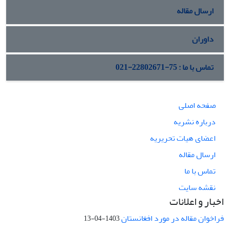
ارسال مقاله
داوران
تماس با ما : 75-22802671-021
صفحه اصلی
درباره نشریه
اعضای هیات تحریریه
ارسال مقاله
تماس با ما
نقشه سایت
اخبار و اعلانات
فراخوان مقاله در مورد افغانستان
1403-04-13