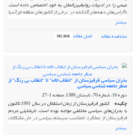
مهمی را در ادبیات روابط‌بین‌الملل به خود اختصاص داده است.
ناآرامی‌های دهه‌های گذشته در برخی از کشور‌های منطقه اورآسیا
و قفقاز و نوع تحولات و شیوه تغییرات حکومت، وجه نرم‌تری از
بیشتر
اعمال نفوذ به قصد تغییر ساختار در کشور مورد هدف را نمایان
کرده است. در اواخر قرن بیستم، نظریه جدیدی مبتنی بر «نبرد
اصل مقاله
مشاهده مقاله
502.36 K
نرم» برای ایجاد تغییرات در نظام‌های ناهمسو با منافع ملی
قدرت‌های غربی ارائه شد که به انقلاب رنگی، انقلاب مخملی یا
انقلاب گلی، مشهور شده است. بررسی گونه‌های مختلف انقلاب
رنگی، حکایت از آن دارد که این انقلاب‌ها به ظاهر بر بنیاد
خواسته‌های فزاینده عمومی در حوزه حقوق سیاسی و شهروندی
شکل می یابند؛ از این رو، تبارشناسی یکی از راه‌های شناخت
بحران سیاسی قرقیزستان از "انقلاب لاله" تا "انقلاب بی رنگ" از
پدیده‌های اجتماعی در کشورهای مدل است.
پژوهش حاضر به
منظر جامعه شناسی سیاسی
روش تبیینی و با استفاده از روش تاریخی- اسنادی، پدیده
دوره 16، شماره 70، تابستان 1389، صفحه
1-27
جدیدالوقوع انقلاب‌های رنگی و تبارشناسی آنها در کشورهای مدل
چکیده
کشور قرقیزستان از زمان استقلال در سال 1991 تاکنون
را مورد بررسی قرار داده است که در راستای اهداف استراتژیک
با بحران‌های سیاسی مختلفی مواجه بوده است. نارضایتی مردم
قدرت‌های بزرگ، بوده است.
قرقیزستان از عملکرد نامناسب سیستم سیاسی در حل مشکلات
جامعه، موجی از اعتراضات و مخالفت‌ها و در نهایت انقلاب‌هایی را
بیشتر
علیه دولت‌های عسگر آقایف (24 مارس2005 موسوم به