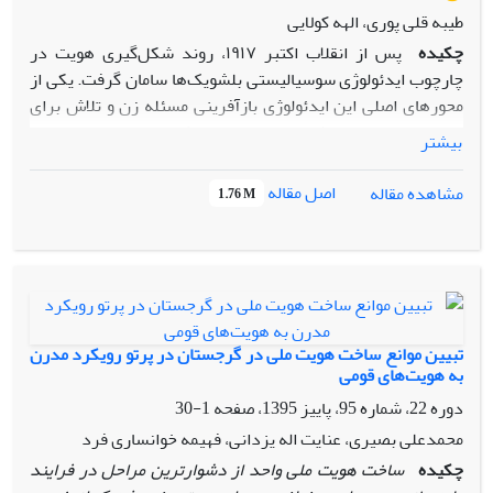
طیبه قلی پوری، الهه کولایی
چکیده
پس از انقلاب اکتبر ۱۹۱۷، روند شکل‌گیری هویت در
چارچوب ایدئولوژی سوسیالیستی بلشویک‌ها سامان گرفت. یکی از
محورهای اصلی این ایدئولوژی بازآفرینی مسئله زن و تلاش برای
ساخت «زن جدید شوروی» بود؛ زنی که بتواند هم‌زمان در
بیشتر
حوزه‌های خانواده، سیاست و اقتصاد نقشی فعال داشته باشد. در
این زمینه، سازمان‌هایی چون سازمان زنان حزب کمونیست
اصل مقاله
مشاهده مقاله
1.76 M
با شعار برابری جنسیتی کوشیدند زنان را به‌عنوان نیرویی فعال در
حزب و دولت معرفی کنند و با ایجاد فرصت‌های آموزشی، اجتماعی،
سیاسی و شغلی، آنان را به مشارکت در ساختار قدرت تشویق
کنند. ایدئولوژی بلشویکی با ساختن اسطوره «زن جدید
سوسیالیست»، هویت جنسیتی تازه‌ای را پدید آورد که در تقابل با
الگوهای اروپایی قرار می‌گرفت. با فروپاشی اتحاد شوروی در سال
تبیین موانع ساخت هویت ملی در گرجستان در پرتو رویکرد مدرن
۱۹۹۱، قزاقستان دستخوش دگرگونی‌های ساختاری و ایدئولوژیک
به هویت‌های قومی
شد. ورود سازمان‌های بین‌المللی و ایجاد سازمان‌های غیردولتی در
دوره 22، شماره 95، پاییز 1395، صفحه
1-30
پی فروپاشی اتحاد، هرچند در ظاهر با هدف حمایت از برابری
محمدعلی بصیری، عنایت اله یزدانی، فهیمه خوانساری فرد
جنسیتی بود، اما در عمل بیش از آنکه به بهبود شرایط اجتماعی
چکیده
ساخت هویت ملی واحد از دشوارترین مراحل در فرایند
زنان بینجامد، در خدمت نهادینه‌سازی سیاست‌های اقتصادی