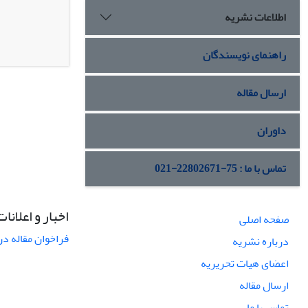
اطلاعات نشریه
راهنمای نویسندگان
ارسال مقاله
داوران
تماس با ما : 75-22802671-021
اخبار و اعلانات
صفحه اصلی
فراخوان مقاله در
درباره نشریه
اعضای هیات تحریریه
ارسال مقاله
تماس با ما