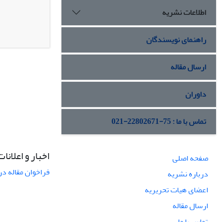
اطلاعات نشریه
راهنمای نویسندگان
ارسال مقاله
داوران
تماس با ما : 75-22802671-021
اخبار و اعلانات
صفحه اصلی
فراخوان مقاله در
درباره نشریه
اعضای هیات تحریریه
ارسال مقاله
تماس با ما