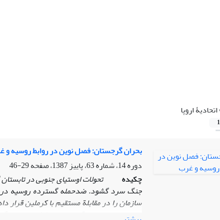
اتحادیۀ اروپا
1
بحران گرجستان: فصل نوین در روابط روسیه و غ
دوره 14، شماره 63، پاییز 1387، صفحه
29-46
چکیده
تحولات اوستیای جنوبی در تابستان گذش
جنگ سرد گشود. ضد‌حمله گسترده روسیه در پا
سازمان را در مقابلة مستقیم با کرملین قرار د
ناظران غربی بوجود آورد. حضور کشتی‌های جنگی 
بیشتر