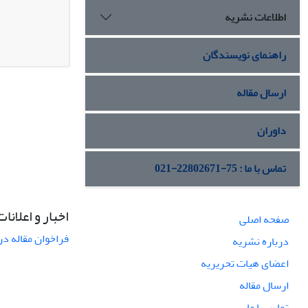
اطلاعات نشریه
راهنمای نویسندگان
ارسال مقاله
داوران
تماس با ما : 75-22802671-021
اخبار و اعلانات
صفحه اصلی
فراخوان مقاله در
درباره نشریه
اعضای هیات تحریریه
ارسال مقاله
تماس با ما