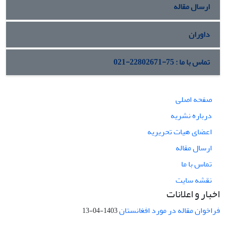
ارسال مقاله
داوران
تماس با ما : 75-22802671-021
صفحه اصلی
درباره نشریه
اعضای هیات تحریریه
ارسال مقاله
تماس با ما
نقشه سایت
اخبار و اعلانات
فراخوان مقاله در مورد افغانستان
1403-04-13