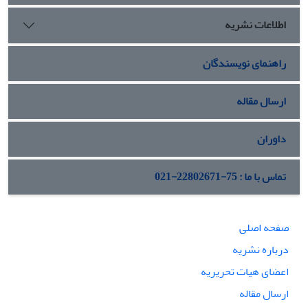
برخی از فرصت‌های مطلوب شناسایی‌شده است. پژوهش از نوع
اطلاعات نشریه
کاربردی بوده و ازنظر روش تحقیق تلفیقی از روش کمی و کیفی
است که با رویکردی توصیفی- استنباطی و تحلیل محتوا به بررسی
فرضیه می‌پردازد.
راهنمای نویسندگان
ارسال مقاله
داوران
تماس با ما : 75-22802671-021
صفحه اصلی
درباره نشریه
اعضای هیات تحریریه
ارسال مقاله