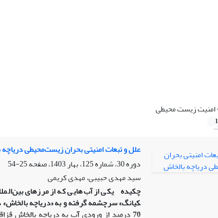
امنیت زیست محیطی
1
علل و تبعات امنیتی بحران زیست‌محیطی دریاچه 
دوره 30، شماره 125، بهار 1403، صفحه
25-54
سید مهدی حبیبی، مهدی کریمی
چکیده
یکی از آب‌هایی که از مرزهای بین‌الملل
کیانگ» سرچشمه گرفته و به «دریاچه بالخاش»
د
70 درصد از ورودی آب به دریاچه بالخاش قزاق