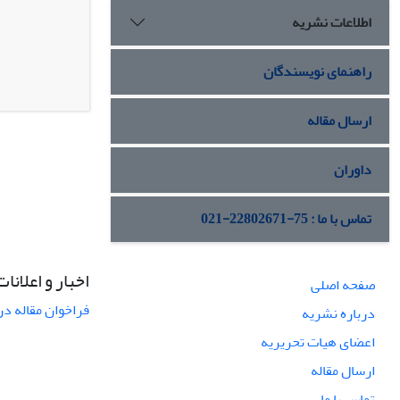
اطلاعات نشریه
راهنمای نویسندگان
ارسال مقاله
داوران
تماس با ما : 75-22802671-021
اخبار و اعلانات
صفحه اصلی
فراخوان مقاله در
درباره نشریه
اعضای هیات تحریریه
ارسال مقاله
تماس با ما