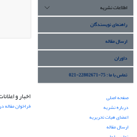
اطلاعات نشریه
راهنمای نویسندگان
ارسال مقاله
داوران
تماس با ما : 75-22802671-021
اخبار و اعلانات
صفحه اصلی
فراخوان مقاله در
درباره نشریه
اعضای هیات تحریریه
ارسال مقاله
تماس با ما