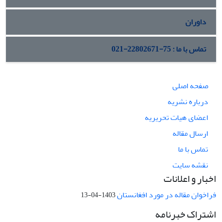
[1]. Normative Foreign Policy
داوران
تماس با ما : 75-22802671-021
صفحه اصلی
درباره نشریه
اعضای هیات تحریریه
ارسال مقاله
تماس با ما
نقشه سایت
اخبار و اعلانات
فراخوان مقاله در مورد افغانستان
1403-04-13
اشتراک خبرنامه