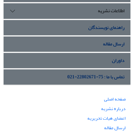
نموده است و حوزه‌هایی ازجمله بهداشت و سلامت، محیط‌زیست و
اطلاعات نشریه
حکمرانی خوب را تهدید می‌کند که جز مورد آخر، سایر موارد جزء
تهدیدهای ذکرشده در سند راهبرد امنیت ملی روسیه هستند.
راهنمای نویسندگان
ارسال مقاله
داوران
تماس با ما : 75-22802671-021
صفحه اصلی
درباره نشریه
اعضای هیات تحریریه
ارسال مقاله