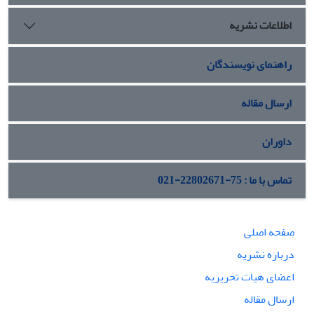
آسیای مرکزی بزرگ تر با مجموعه ای از روش « موانع امنیتی مواجه
اطلاعات نشریه
است مخالفت روسیه و چین مانع از عملیاتی شدن این طرح خواهد
شد این نوشتار توصیفی - تحلیلی میباشد و بر مبنای تئوری
مجموعه امنیتی منطقهای تدوین گردیده است
راهنمای نویسندگان
ارسال مقاله
داوران
تماس با ما : 75-22802671-021
صفحه اصلی
درباره نشریه
اعضای هیات تحریریه
ارسال مقاله