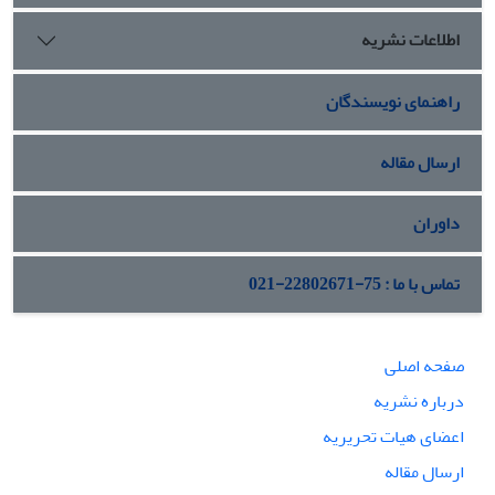
رقابت با روسیه در تأمین گاز اتحادیه اروپا ایفای نقش خواهد
اطلاعات نشریه
نمود. روش این نوشتار توصیفی
–
تحلیلی و بر مبنای نظریه
وابستگی متقابل می‌باشد.
راهنمای نویسندگان
ارسال مقاله
داوران
تماس با ما : 75-22802671-021
صفحه اصلی
درباره نشریه
اعضای هیات تحریریه
ارسال مقاله