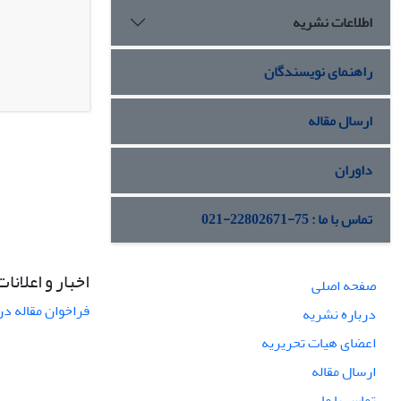
اطلاعات نشریه
راهنمای نویسندگان
ارسال مقاله
داوران
تماس با ما : 75-22802671-021
اخبار و اعلانات
صفحه اصلی
فراخوان مقاله در
درباره نشریه
اعضای هیات تحریریه
ارسال مقاله
تماس با ما