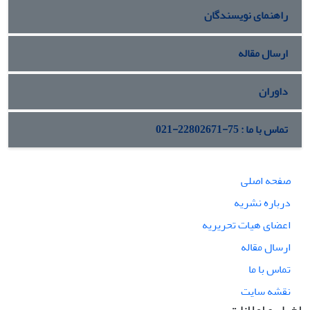
راهنمای نویسندگان
ارسال مقاله
داوران
تماس با ما : 75-22802671-021
صفحه اصلی
درباره نشریه
اعضای هیات تحریریه
ارسال مقاله
تماس با ما
نقشه سایت