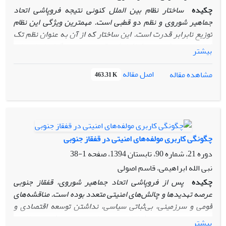
چکیده
ساختار نظام بین ­الملل کنونی نتیجه فروپاشی اتحاد
جماهیر شوروی و نظم دو قطبی است. مهم­ترین ویژگی این نظام
توزیع نابرابر قدرت است. این ساختار که از آن به عنوان نظم تک
قطبی یاد می ­شود، باعث افزایش رقابت میان بازیگران اصلی نظام
بیشتر
بین ­الملل برای پر کردن شکاف قدرت شده است. به عقیده
برخی­ ها این کشمکش­ ها می ­توانند، زمینه انتقال نظام بین­الملل به
اصل مقاله
مشاهده مقاله
463.31 K
یک نظم چند قطبی را فراهم کنند. از جمله استدلال ­ها در این
زمینه ضعف ایالات متحده آمریکا، ظهور قدرت ­های جدید و شکل­
گیری قطب ­های جدید در قالب طرح ­های منطقه ­ای است.
جدیدترین نمونه برای تحقق چنین بلوکی از قدرت­های غیر غربی
طرح اوراسیای بزرگ­تر است که بعد از بحران اوکراین از سوی
چگونگی کاربری مولفه‌های امنیتی در قفقاز جنوبی
روسیه پیگیری می ­شود. ایده "اوراسیای بزرگ" به فضایی اشاره
دوره 21، شماره 90، تابستان 1394، صفحه
1-38
دارد که از لیسبون تا شانگهای امتداد می ­یابد. در عین حال، آن
یک نوآوری ژئوپلیتیک، شعار سیاسی، آرزوی اقتصادی و ساختار
نبی الله ابراهیمی، قاسم اصولی
ایدئولوژیک است. مهم‌تر از همه این که به دنبال ایجاد یک نظم
چکیده
پس از فروپاشی اتحاد جماهیر شوروی، قفقاز جنوبی
جدید و پسا آمریکایی است که در آن روسیه نقش حیاتی داشته
عرصه تهدیدها و چالش‌های امنیتی متعدد بوده است. مناقشه‌های
باشد. با توجه به این موضوع، سوال اصلی مقاله عبارت است، طرح
قومی و سرزمینی، بی‌ثباتی سیاسی، نداشتن توسعه اقتصادی و
­های منطقه­ ای از جمله طرح اوراسیای بزرگتر چه نقش وکارکردی
اجتماعی، تهدید‌های فراملیتی و جرایم سازمان‌یافته و بالاخره
بیشتر