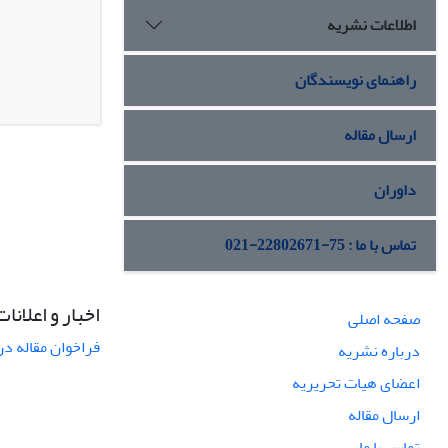
اطلاعات نشریه
راهنمای نویسندگان
ارسال مقاله
داوران
تماس با ما : 75-22802671-021
اخبار و اعلانات
صفحه اصلی
فراخوان مقاله در
درباره نشریه
اعضای هیات تحریریه
ارسال مقاله
تماس با ما