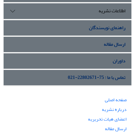
تجربی و تبیینی مولفه‌های این نظریه مجموعه امنیت منطقه‌ای در
اطلاعات نشریه
قفقاز جنوبی اعمال
‌
شود.
راهنمای نویسندگان
ارسال مقاله
داوران
تماس با ما : 75-22802671-021
صفحه اصلی
درباره نشریه
اعضای هیات تحریریه
ارسال مقاله