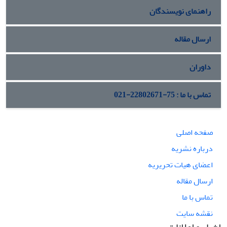
راهنمای نویسندگان
ارسال مقاله
داوران
تماس با ما : 75-22802671-021
صفحه اصلی
درباره نشریه
اعضای هیات تحریریه
ارسال مقاله
تماس با ما
نقشه سایت