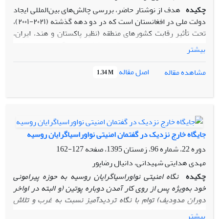
چکیده
هدف از نوشتار حاضر، بررسی چالش‌های بین‌المللی ایجاد
دولت ملی در افغانستان است که در دو دهه گذشته (۲۰۲۱-۲۰۰۱)،
تحت تأثیر رقابت کشورهای منطقه (نظیر پاکستان و هند، ایران،
عربستان، قطر، امارات، ترکیه، کشورهای آسیای میانه) و
بیشتر
قدرت‌های فرامنطقه‌ای (مثل آمریکا، روسیه، چین و اتحادیه اروپا)
شکل گرفته و انسجام یافته است. در پاسخ به پرسش بنیادین این
اصل مقاله
مشاهده مقاله
1.34 M
نوشتار که چالش‌های بین‌المللی ایجاد دولت ملی در افغانستان
چیست؟ این فرضیه مطرح می‌شود که رقابت‌‌های ژئوپولیتیکی،
مناقشه دیورند و گروه داعش در افغانستان از مُهم‌ترین
چالش‌های بین‌المللی ایجاد دولت ملی در افغانستان بوده و از
عوامل منطقه‌ای (نظیر پاکستان و هند، ایران، عربستان، قطر،
جایگاه خارج نزدیک در گفتمان امنیتی نواوراسیاگرایان روسیه
امارات، ترکیه، کشورهای آسیای میانه) و فرامنطقه‌ای(مثل آمریکا،
دوره 22، شماره 96، زمستان 1395، صفحه
127-162
روسیه، چین و اتحادیه اروپا) تأثیر پذیرفته است. رقابت‌ها،
دشمنی‌ها، تفوق طلبی‌ها و پویایی‌های امنیتی کشورهای منطقه و
مهدی هدایتی شهیدانی، دانیال رضاپور
قدرت‌های بزرگ در جغرافیای افغانستان، سبب شده است که این
چکیده
نگاه امنیتی نواوراسیاگرایان روسیه به حوزه پیرامونی
کشور در ایجاد دولت ملی و فراگیر با چالش‌های بین‌المللی مواجه
خود به‌ویژه پس از روی کار آمدن دوباره پوتین (و البته در اواخر
شده و نتواند پایه‌گذار دولت ملی در افغانستان باشد. از‌این‌رو،
دوران مدودیف) توام با نگاه تردید‌آمیز نسبت به غرب و تلاش
مسئله یاد شده با استفاده از چارچوب نظری «نظریه مجموعه
جهت مقابله و کاهش نفوذ غرب در ساختارهای امنیتی منطقه بود.
بیشتر