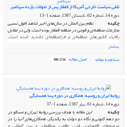
تلقی سیاست خارجی آمریکا از قفقاز پس از تحولات یازده سپتامبر
دوره 14، شماره 62، تابستان 1387، صفحه
1-13
چکیده
نظام بین الملل در سال‌های اخیر شاهد افول نسبی
منازعات منطقه‌ای و قومی در منطقه قفقاز بوده است، ولی در مقابل
رقابت کشورهای منطقه‌ای و فرامنطقه‌ای تشدید شده است.
فروپاشی شوروی فرصتی مناسب برای ایالات متحده آمریکا و سایر
بیشتر
کشورهای غربی فراهم نمود تا در جمهوری‌های بازمانده از شوروی
در پی کسب نفوذ و امتیازات ویژه برآیند. قفقاز به‌واسطه اهمیت
اصل مقاله
مشاهده مقاله
306.15 K
ژئواستراتژیک و ژئواکونومیکی خود، پس از 1991 شدیداً مورد
توجه غرب و در راس آن ایالات متحده بوده است. این رقابت‌ها
توسعه اقتصادی و ثبات منطقه قفقاز را تحت تاثیر خود قرا‌ر‌داده
است. آذربایجان و گرجستان با جهت‌گیری در مسیر سیاست‌های
مورد تایید آمریکا تمایل زیاد خود را در همراهی با این کشور و
روابط ایران و روسیه: همکاری در دوره پسا همسایگی
اجرای برنامه‌های آن نشان داده‌اند. ارمنستان نیز علی‌رغم اینکه
دوره 14، شماره 61، بهار 1387، صفحه
1-37
سیاست آمریکامدارانه در پیش نگرفته است، اما به ویژه پس از
11 سپتامبر شاهد روابط محکم ایروان با واشنگتن هستیم. این
چکیده
این مقاله با هدف بررسی روابط تهران و مسکو در
مقاله تلاشی است برای فهم بهتر تلقی سیاست خارجی آمریکا از
دو دهه کنونی و نگاه دو دولت به یکدیگر،
همکاری‌های آنها را در
منطقه بویژه پس از حوادث 11 سپتامبر و حول این محور اساسی به
عرصه‌های اقتصادی، فنی، نظامی، منطقه‌ای و بین المللی و