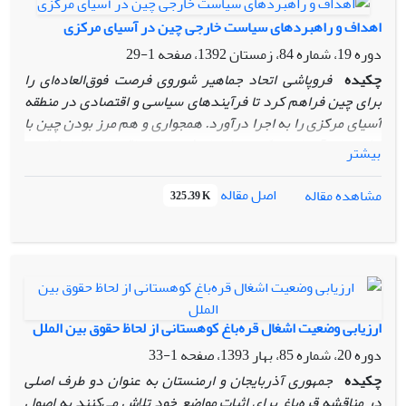
«الگوی توسعه و پیشرفت» است.
مقاله حاضر به دنبال تبیین
اهداف و راهبردهای سیاست خارجی چین در آسیای مرکزی
دیپلماسی فرهنگی ترکیه در جمهوری‌های آسیای مرکزی است تا
دوره 19، شماره 84، زمستان 1392، صفحه
1-29
بتواند به مطالعه روش‌مند و گویایی از دیپلماسی آنکارا پرداخته و
در پردازش بهتر و منسجم‌تر ادراکات آن در قیاس با متغیرهای
چکیده
فروپاشی اتحاد جماهیر شوروی فرصت فوق‌العاده‌ای را
دیگر مثمر ثمر باشد.
برای چین فراهم کرد تا فرآیندهای سیاسی و اقتصادی در منطقه
آسیای مرکزی را به اجرا درآورد.
همجواری و هم مرز بودن چین با
کشورهای آسیای مرکزی توام با رشد سریع‌ اقتصادی این کشور،
بیشتر
شرایط خاصی را بر روابط این کشورها با چین موجب شده است. به
طور کلی،‌ روابط دو جانبه چین و کشورهای این منطقه از روند جهان
اصل مقاله
مشاهده مقاله
325.39 K
شمول دیپلماسی اقتصادی پکن مستثنی‌ نیست. وجود منابع قابل
توجه انرژی در منطقه استراتژیک آسیای مرکزی سبب شده تا پکن
توجه بیشتری به این منطقه داشته باشد. علاوه‌بر همجواری
ژئوپلیتیک و اهمیت خاص این منطقه برای چین، رهبران پکن
تداوم و گسترش‌ روابط خود با کشورهای این منطقه در عرصه
اقتصادی با هدف حفظ ثبات سیاسی و اجتماعی در داخل و به
ارزیابی وضعیت اشغال قره‌باغ کوهستانی از لحاظ حقوق بین الملل
خصوص مناطق مرزی چون سین‌کیانگ را در سرلوحه سیاست
دوره 20، شماره 85، بهار 1393، صفحه
1-33
خارجی خود قرار داده‌‌اند. وجود ناامنی در مرزهای غربی استان
چکیده
جمهوری آذربایجان و ارمنستان به عنوان دو طرف اصلی
مسلمان نشین سین‌کیانگ که با کشورهای آسیای مرکزی هم‌مرز
در مناقشه قره‌باغ برای اثبات مواضع خود تلاش می‌کنند به اصول