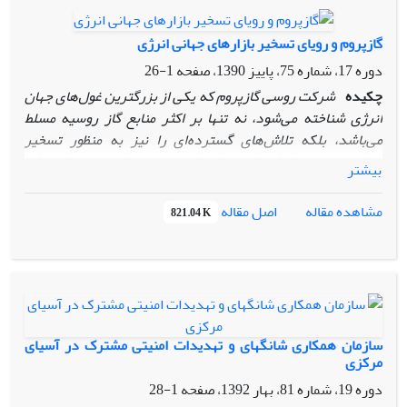
وجود دارد که به عنوان یک عامل مهم مشترک باعث شده است که
آنها از همکاری با تشکل‌های چندجانبه استقبال کنند؛ این عامل
گازپروم و رویای تسخیر بازارهای جهانی انرژی
حفظ و بقای حکومت است که از سوی تروریسم، افراط‌گرایی،
دوره 17، شماره 75، پاییز 1390، صفحه
1-26
اختلاف‌های قومی‌ و نژادی، جدایی‌طلبی و ناکارآمدی تهدید می‌شود.
مسائل آسیای مرکزی و قفقاز به دلیل پیچیدگی و درهم تنیدگی
چکیده
شرکت روسی گازپروم که یکی از بزرگترین غول‌های جهان
فقط از طریق روابط دوجانبه قابل حل و فصل نیست.
از این‌‌رو،
انرژی شناخته می‌شود، نه تنها بر اکثر منابع گاز روسیه مسلط
همکاری چندجانبه میان دولت‌های منطقه و یا همکاری با سازمان‌ها
می‌باشد، بلکه تلاش‌های گسترده‌ای را نیز به منظور تسخیر
و اتحادیه‌های دیگر به عنوان یک استراتژی در روابط خارجی
بازارهای جهانی انرژی انجام داده است. همین امر موجب شده که
بیشتر
کشورهای این منطقه مطرح است
این شرکت در معادلات راهبردی انرژی از جایگاه برجسته‌ای
برخوردار شود. گازپروم در حالی رویای
تسخیر بازارهای جهانی
اصل مقاله
مشاهده مقاله
821.04 K
انرژی را در سر می‌پروراند که
عملاً از پشتیبانی دولت روسیه
برخوردار است.
در این بین مقاله حاضر قصد دارد ضمن بررسی
جایگاه گازپروم در معادلات جهانی انرژی، نگاهی به تلاش‌های این
شرکت جهت گسترش بازارهای جهانی خود نیز داشته باشد.
سازمان همکاری شانگهای و تهدیدات امنیتی مشترک در آسیای
مرکزی
دوره 19، شماره 81، بهار 1392، صفحه
1-28