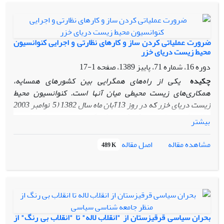
است که در اجلاس تهران نقشه آن طراحی شده ‌است.
ضرورت عملیاتی کردن ساز و کارهای نظارتی و اجرایی کنوانسیون
محیط زیست دریای خزر
دوره 16، شماره 71، پاییز 1389، صفحه
1-17
چکیده
یکی از راه‌های همگرایی بین کشورهای همسایه،
همکاری‌های زیست محیطی میان آنها است. کنوانسیون محیط
زیست دریای خزر که در روز 13 آبان ماه سال 1382 (5 نوامبر 2003
میلادی)
در تهران با هدف
همکاری مشترک نسبت به حفاظت و احیای
بیشتر
محیط زیست دریای خزر، کنترل آلودگی آن، مدیریت سواحل و
برداشت‌های پایدار از ذخایر خاویاری و غیره به امضا رسید در
اصل مقاله
مشاهده مقاله
489 K
21مرداد 1385(اوت2007) پس از امضای تمامی کشورها لازم‌الاجرا
شد. ولی به منظور حفاظت از محیط‌ زیست دریای خزر، صرف
کنوانسیون مزبور کفایت نمی‌کند؛ بلکه باید ساز و کارهای اجرایی
مانند ترتیبات نهادی، سیستم های نظارتی و پروتکل‌های اجرایی را
تدوین کرد تا میان کشورها لازم‌الاجرا شود؛ اما از آنجا که هنوز این
ساز و کارها و پروتکل‌های پیش بینی شده عملیاتی و لازم‌الاجرا
بحران سیاسی قرقیزستان از "انقلاب لاله" تا "انقلاب بی رنگ" از