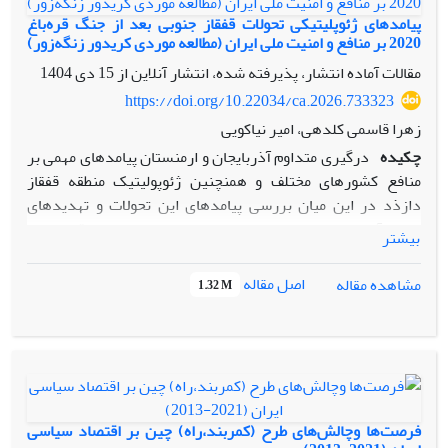
پیامدهای ژئوپلیتیکی تحولات قفقاز جنوبی بعد از جنگ قره‌باغ
2020 بر منافع و امنیت ملی ایران (مطالعه موردی کریدور زنگه‌زور)
مقالات آماده انتشار، پذیرفته شده، انتشار آنلاین از
15 دی 1404
https://doi.org/10.22034/ca.2026.733323
زهرا قاسمی کلدهی، امیر نیاکویی
چکیده
درگیری متداوم آذربایجان و ارمنستان پیامدهای مهمی بر
منافع کشورهای مختلف و همنچنین ژئوپولیتیک منطقه قفقاز
دازذد در این میان بررسی پیامدهای این تحولات و تهدیدهای
بالقوه آن برای ایران موضوع حائز اهمیتی است بحران قره باغ و
بیشتر
درگیری‌های بین آذربایجان و ارمنستان در سپتامبر 2020 و تاثیر
آن بر سایر بازیگران منطقه‌ای و بین المللی نشان از اهمیت
اصل مقاله
مشاهده مقاله
1.32 M
ژئوپلتیکی این منطقه و تاثیرات این بحران‌ها بر ایران داشت لذا
پژوهش حاضر در جهت پاسخگویی به این پرسش برآمده است که
برنامه‌ ساخت‌ کریـدور زنگـه‌زور چـه‌ تهدیـدهایی‌ علیـه‌ منـافع‌
جمهوری‌ اسلامی‌ ایران خواهد داشت؟ و در این راستا با بهره‌گیری
از نظریه امنیت منطقه‌ای این فرضیه مطرح شده است که ایجاد
کریدور زنگه‌زور در خاک ارمنستان، بـر پایة برنامه‌هاى اعلام شده
فرصت‌ها وچالش‌های طرح (کمربند،راه) چین بر اقتصاد سیاسی
از سوى محور جمهورى آذربایجان- ترکیه، می‌تواند توازن منطقه‌اى