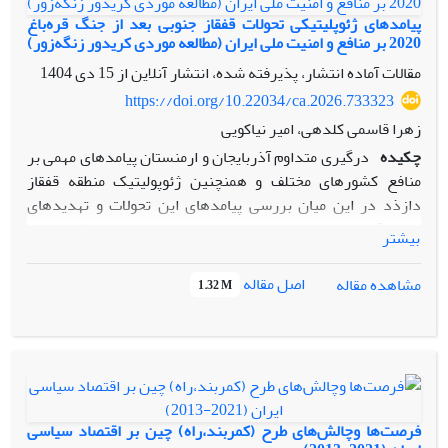
پیامدهای ژئوپلیتیکی تحولات قفقاز جنوبی بعد از جنگ قره‌باغ
2020 بر منافع و امنیت ملی ایران (مطالعه موردی کریدور زنگه‌زور)
مقالات آماده انتشار، پذیرفته شده، انتشار آنلاین از
15 دی 1404
https://doi.org/10.22034/ca.2026.733323
زهرا قاسمی کلدهی، امیر نیاکویی
چکیده
درگیری متداوم آذربایجان و ارمنستان پیامدهای مهمی بر
منافع کشورهای مختلف و همنچنین ژئوپولیتیک منطقه قفقاز
دازذد در این میان بررسی پیامدهای این تحولات و تهدیدهای
بالقوه آن برای ایران موضوع حائز اهمیتی است بحران قره باغ و
بیشتر
درگیری‌های بین آذربایجان و ارمنستان در سپتامبر 2020 و تاثیر
آن بر سایر بازیگران منطقه‌ای و بین المللی نشان از اهمیت
اصل مقاله
مشاهده مقاله
1.32 M
ژئوپلتیکی این منطقه و تاثیرات این بحران‌ها بر ایران داشت لذا
پژوهش حاضر در جهت پاسخگویی به این پرسش برآمده است که
برنامه‌ ساخت‌ کریـدور زنگـه‌زور چـه‌ تهدیـدهایی‌ علیـه‌ منـافع‌
جمهوری‌ اسلامی‌ ایران خواهد داشت؟ و در این راستا با بهره‌گیری
از نظریه امنیت منطقه‌ای این فرضیه مطرح شده است که ایجاد
کریدور زنگه‌زور در خاک ارمنستان، بـر پایة برنامه‌هاى اعلام شده
فرصت‌ها وچالش‌های طرح (کمربند،راه) چین بر اقتصاد سیاسی
از سوى محور جمهورى آذربایجان- ترکیه، می‌تواند توازن منطقه‌اى